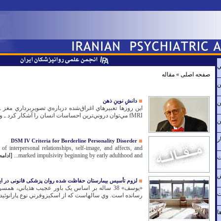
ي
صفحه اصلی
»
مقاله
ن
دانشِ نوينِ ذهن
ن
اين روزها تعبيرهاي اغراق‌شده درباره‌ي تصويربرداري مغز 
fMRI مي‌توان دروني‌ترين احساسات انسان را آشکار کرد ـ و ادعاهاي...
ن
ر
DSM IV Criteria for Borderline Personality Disorder
 of interpersonal relationships, self-image, and affects, and
marked impulsivity beginning by early adulthood and...
[ادامه
ت
ش
لزوم تأسیس بیمارستان حفاظت شده روان پزشکی قانونی در ایر
ت
رسانده است. وي سالهاست که از اسکيزوفرني نوع پارانوئيد رن
ا