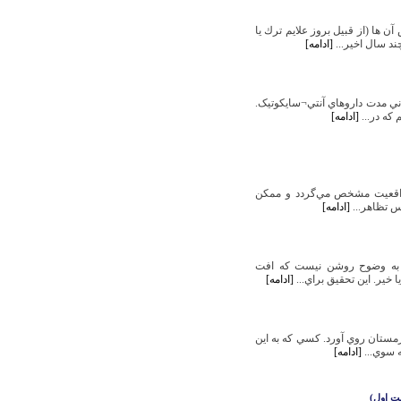
ها (از قبيل بروز علايم ترك يا
د سال اخير...
[ادامه]
اني مدت داروهاي آنتي¬سايکوتيک.
ه در...
[ادامه]
واقعيت مشخص مي‌گردد و ممكن
س تظاهر...
[ادامه]
د. به وضوح روشن نيست كه افت
ير. اين تحقيق براي...
[ادامه]
زمستان روي آورد. كسي كه به اين
 سوي...
[ادامه]
مت اول)