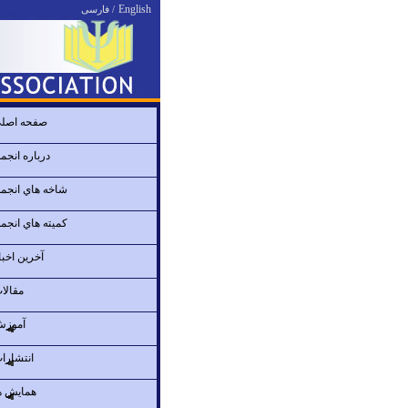
English
فارسی /
صفحه اصل
درباره انجم
شاخه هاي انجم
کميته هاي انجم
آخرين اخبا
مقالا
آموز
انتشارا
همايش ه