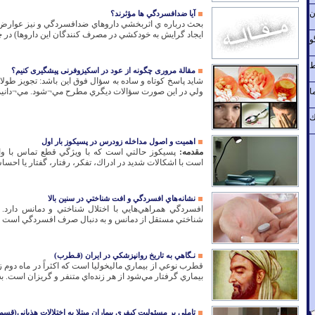
ن
آيا ضدافسردگي ها مؤثرند؟
بحث درباره ي اثربخشي داروهاي ضدافسردگي و نيز عوارض آن 
ايجاد گرايش به خودكشي در مصرف كنندگان اين داروها) در چن
و
ط
مقالة مروری چگونه از عود در اسکیزوفرنی پیشگیری کنیم؟
شايد پاسخ کوتاه و ساده به سؤال فوق اين باشد: تجويز طول
ا
ولي در اين صورت سؤالات ديگري مطرح مي¬شود. مي¬دانيم ک
ك
اهميت و اصول مداخله زودرس در پسيكوز بار اول
مقدمه:
پسيكوز حالتي است كه با ويژگي قطع تماس با 
است با اشكالات شديد در ادراك، تفكر، رفتار، گفتار يا احسا
نشانه‌هاي افسردگي و افت شناختي در سنين بالا
افسردگي همراهي‌هايي با اختلال شناختي و دمانس دار
شناختي مستقل از دمانس و به دنبال صرف افسردگي است يا خ
نـگاهي به تاريخ روانپزشكي در ايران (قـطرب)
قطرب نوعي از بيماري ماليخوليا است كه اكثراً در ماه دوم 
بيماري گرفتار مي‌شود از هر زنده‌اي متنفر و گريزان است. به
تاملی بر مسئولیت کیفری بیماران مبتلا به اختلالات هذیانی(قس