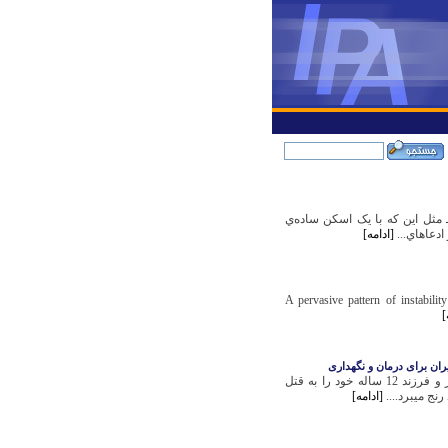
ـ مثل اين که با يک اسکن ساده‌ي
[ادامه]
A pervasive pattern of instability
]
ان برای درمان و نگهداری
«يوسف» 38 ساله بر اساس يک باور عجيب هذياني، همسر و فرزند 12 ساله خود را به قتل
ج مي‏برد....
[ادامه]